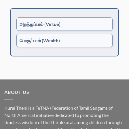
அறத்துப்பால்
(Virtue)
பொருட்பால்
(Wealth)
ABOUT US
Kural Theni is a
FeTNA (Federation of Tamil Sangams of
North America)
initiative dedicated to promoting the
timeless wisdom of the Thirukkural among children through