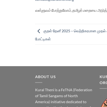
வள்ளுவம் போற்றுவோம், தமிழர் மறையை அடு
குறள் தேனீ 2025 – வெற்றிகரமான முதல
போட்டிகள்
ABOUT US
KUR
OR
Kural Theni is a
FeTNA (Federation
of Tamil Sangams of North
America)
initiative dedicated to