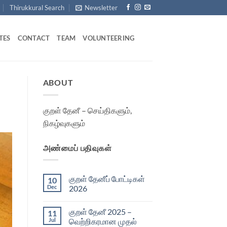
Thirukkural Search
Newsletter
TES
CONTACT
TEAM
VOLUNTEERING
ABOUT
குறள் தேனீ – செய்திகளும்,
நிகழ்வுகளும்
அண்மைப் பதிவுகள்
குறள் தேனீப் போட்டிகள்
10
Dec
2026
No
Comments
குறள் தேனீ 2025 –
11
on
குறள்
Jul
வெற்றிகரமான முதல்
தேனீப்