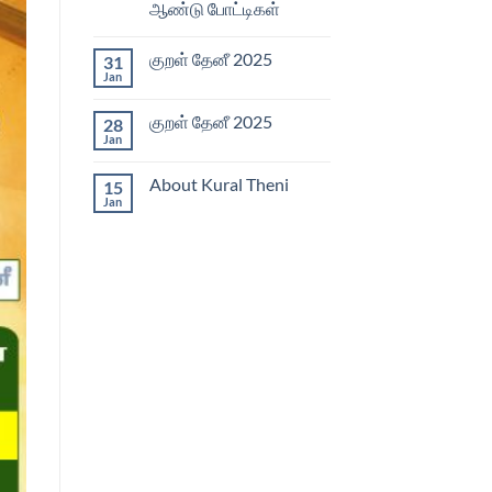
ஆண்டு போட்டிகள்
போட்டிகள்
2026
No
Comments
குறள் தேனீ 2025
31
on
குறள்
Jan
No
தேனீ
Comments
2025
on
–
குறள் தேனீ 2025
28
குறள்
வெற்றிகரமான
தேனீ
Jan
முதல்
No
2025
ஆண்டு
Comments
on
போட்டிகள்
About Kural Theni
15
குறள்
தேனீ
Jan
No
2025
Comments
on
About
Kural
Theni