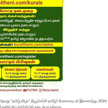
ஆவது “தமிழ் விழா”, நியூசெர்சி தமிழ்ப் பேரவையுடன் இணைந்து, 2026
்களில் நியூசெர்சியில் நடைபெற உள்ளது.